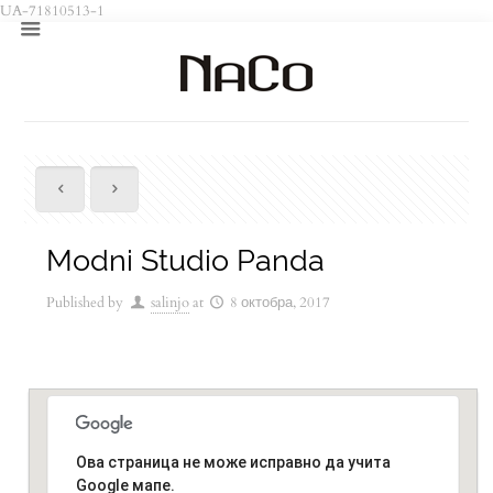
UA-71810513-1
Modni Studio Panda
Published by
salinjo
at
8 октобра, 2017
Ова страница не може исправно да учита
Google мапе.