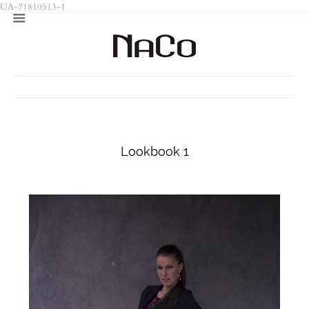
UA-71810513-1
Lookbook 1