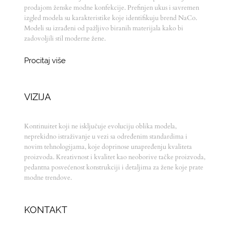
prodajom ženske modne konfekcije. Prefinjen ukus i savremen
izgled modela su karakteristike koje identifikuju brend NaCo.
Modeli su izrađeni od pažljivo biranih materijala kako bi
zadovoljili stil moderne žene.
Procitaj više
VIZIJA
Kontinuitet koji ne isključuje evoluciju oblika modela,
neprekidno istraživanje u vezi sa određenim standardima i
novim tehnologijama, koje doprinose unapređenju kvaliteta
proizvoda. Kreativnost i kvalitet kao neoborive tačke proizvoda,
pedantna posvećenost konstrukciji i detaljima za žene koje prate
modne trendove.
KONTAKT