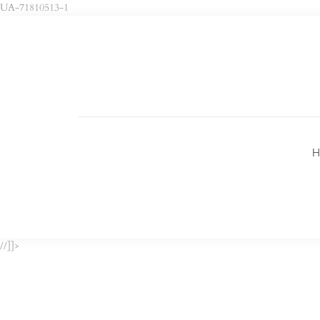
UA-71810513-1
H
//]]>